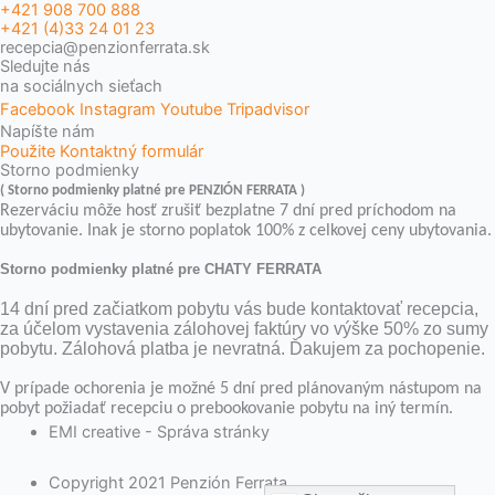
+421 908 700 888
+421 (4)33 24 01 23
recepcia@penzionferrata.sk
Sledujte nás
na sociálnych sieťach
Facebook
Instagram
Youtube
Tripadvisor
Napíšte nám
Použite Kontaktný formulár
Storno podmienky
( Storno podmienky platné pre PENZIÓN FERRATA )
Rezerváciu môže hosť zrušiť bezplatne 7 dní pred príchodom na
ubytovanie. Inak je storno poplatok 100% z celkovej ceny ubytovania.
Storno podmienky platné pre CHATY FERRATA
14 dní pred začiatkom pobytu vás bude kontaktovať recepcia,
za účelom vystavenia zálohovej faktúry vo výške 50% zo sumy
pobytu. Zálohová platba je nevratná. Ďakujem za pochopenie.
V prípade ochorenia je možné 5 dní pred plánovaným nástupom na
pobyt požiadať recepciu o prebookovanie pobytu na iný termín.
EMI creative - Správa stránky
Copyright 2021 Penzión Ferrata