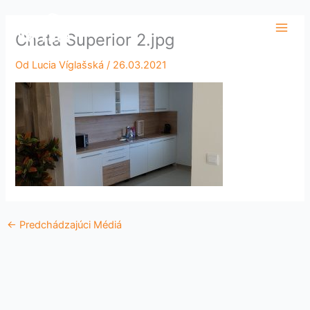
Preskočiť
Main
na
Chata Superior 2.jpg
Men
obsah
Od
Lucia Víglašská
/
26.03.2021
←
Predchádzajúci Médiá