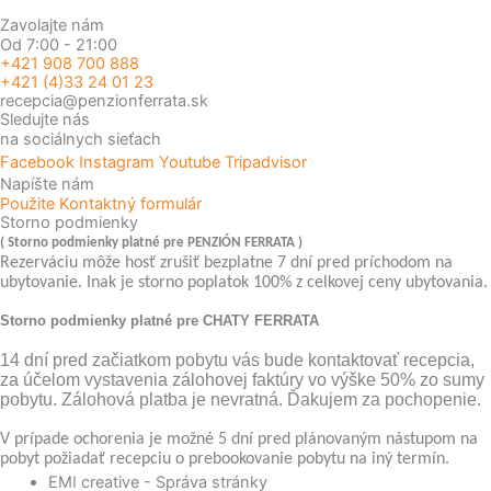
Zavolajte nám
Od 7:00 - 21:00
+421 908 700 888
+421 (4)33 24 01 23
recepcia@penzionferrata.sk
Sledujte nás
na sociálnych sieťach
Facebook
Instagram
Youtube
Tripadvisor
Napíšte nám
Použite Kontaktný formulár
Storno podmienky
( Storno podmienky platné pre PENZIÓN FERRATA )
Rezerváciu môže hosť zrušiť bezplatne 7 dní pred príchodom na
ubytovanie. Inak je storno poplatok 100% z celkovej ceny ubytovania.
Storno podmienky platné pre CHATY FERRATA
14 dní pred začiatkom pobytu vás bude kontaktovať recepcia,
za účelom vystavenia zálohovej faktúry vo výške 50% zo sumy
pobytu. Zálohová platba je nevratná. Ďakujem za pochopenie.
V prípade ochorenia je možné 5 dní pred plánovaným nástupom na
pobyt požiadať recepciu o prebookovanie pobytu na iný termín.
EMI creative - Správa stránky