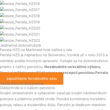
Jedinečné dobrodružstá
Ferrata HZS na Martinské hole začína u nás
Ferrata HZS je najstaršou na Slovensku. Vznikla už v roku 2013 a
odvtedy prešla mnohými úpravami. Vydajte sa na dobrodružstvo
priamo z nášho penziónu.
Nezabudnite na kvalitnú výbavu,
ktorú si môžete zapožičať priamo na recepcii penziónu Ferrata
.
zapožičanie ferratového setu
Zažite čaro okolitej prírody
Oddýchnite si v našom penzióne
Svojim umiestnením a vybavením zaručuje svojim návštevníkom
pokojne a príjemne prežité chvíle. Ponúka kombináciu horského
pokoja, relaxu a moderného štýlu. Penzión je ideálnym miestom