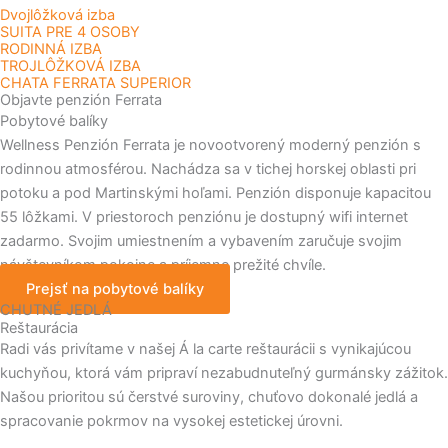
Dvojlôžková izba
SUITA PRE 4 OSOBY
RODINNÁ IZBA
TROJLÔŽKOVÁ IZBA
CHATA FERRATA SUPERIOR
Objavte penzión Ferrata
Pobytové
balíky
Wellness Penzión Ferrata je novootvorený moderný penzión s
rodinnou atmosférou. Nachádza sa v tichej horskej oblasti pri
potoku a pod Martinskými hoľami. Penzión disponuje kapacitou
55 lôžkami. V priestoroch penziónu je dostupný wifi internet
zadarmo. Svojim umiestnením a vybavením zaručuje svojim
návštevníkom pokojne a príjemne prežité chvíle.
Prejsť na pobytové balíky
CHUTNÉ JEDLÁ
Reštaurácia
Radi vás privítame v našej Á la carte reštaurácii s vynikajúcou
kuchyňou, ktorá vám pripraví nezabudnuteľný gurmánsky zážitok.
Našou prioritou sú čerstvé suroviny, chuťovo dokonalé jedlá a
spracovanie pokrmov na vysokej estetickej úrovni.