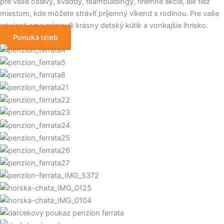
pre vaše oslavy, svadby, teambuildingy, firemné akcie, ale tiež
miestom, kde môžete stráviť príjemný víkend s rodinou. Pre vaše
ratolesti sme pripravili krásny detský kútik a vonkajšie ihrisko.
Ponuka izieb