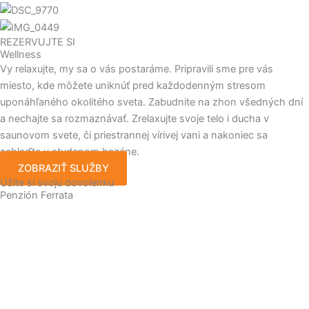
REZERVUJTE SI
Wellness
Vy relaxujte, my sa o vás postaráme. Pripravili sme pre vás
miesto, kde môžete uniknúť pred každodenným stresom
uponáhľaného okolitého sveta. Zabudnite na zhon všedných dní
a nechajte sa rozmaznávať. Zrelaxujte svoje telo i ducha v
saunovom svete, či priestrannej vírivej vani a nakoniec sa
schlaďte v studenom bazéne.
ZOBRAZIŤ SLUŽBY
Užite si svoju dovolenku
Penzión Ferrata