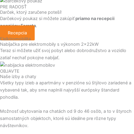
PRE RADOSŤ
Darček, ktorý zaručene poteší!
Darčekový poukaz si môžete zakúpiť
priamo na recepcii
penziónu Ferrata
.
Recepcia
Elelktromobilita
Nabíjačka pre elektromobily s výkonom 2x22kW
Teraz si môžete užiť svoj pobyt alebo dobrodružstvo a vozidlo
zatiaľ nechať pokojne nabíjať.
OBJAVTE
Naše izby a chaty
Všetky typy izieb a apartmány v penzióne sú štýlovo zariadené a
vybavené tak, aby sme naplnili najvyšší európsky štandard
pohodlia.
Možnosť ubytovania na chatách od 9 do 46 osôb, a to v štyroch
samostatných objektoch, ktoré sú ideálne pre rôzne typy
návštevníkov.