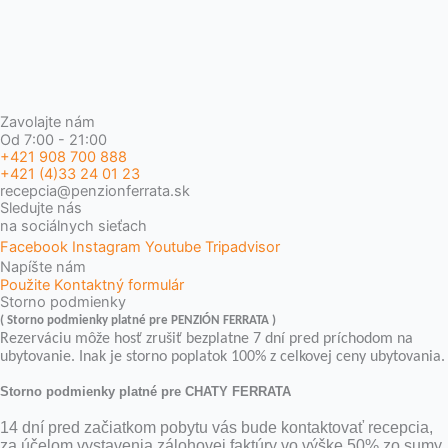
Zavolajte nám
Od 7:00 - 21:00
+421 908 700 888
+421 (4)33 24 01 23
recepcia@penzionferrata.sk
Sledujte nás
na sociálnych sieťach
Facebook
Instagram
Youtube
Tripadvisor
Napíšte nám
Použite Kontaktný formulár
Storno podmienky
( Storno podmienky platné pre PENZIÓN FERRATA )
Rezerváciu môže hosť zrušiť bezplatne 7 dní pred príchodom na
ubytovanie. Inak je storno poplatok 100% z celkovej ceny ubytovania.
Storno podmienky platné pre CHATY FERRATA
14 dní pred začiatkom pobytu vás bude kontaktovať recepcia,
za účelom vystavenia zálohovej faktúry vo výške 50% zo sumy