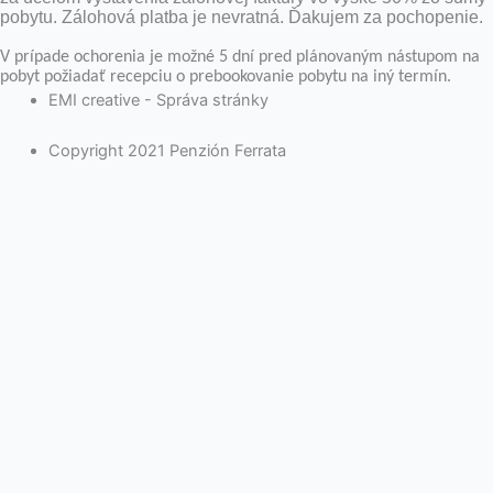
pobytu. Zálohová platba je nevratná. Ďakujem za pochopenie.
V prípade ochorenia je možné 5 dní pred plánovaným nástupom na
pobyt požiadať recepciu o prebookovanie pobytu na iný termín.
EMI creative - Správa stránky
Copyright 2021 Penzión Ferrata
Na webovej stránke používame súbory cookies. Kliknutím na
„Prijať všetko“ súhlasíte s použitím VŠETKÝCH súborov cookie.
Môžete však navštíviť „Nastavenia súborov cookie“ a poskytnúť
kontrolovaný súhlas.
Cookie nastavenia
Rozumiem
Close
Ochrana súkromia návštevníka stránky
Táto webová stránka používa cookies, aby zlepšila váš zážitok pri
prechádzaní webovou stránkou. Z nich sú súbory cookie, ktoré sú