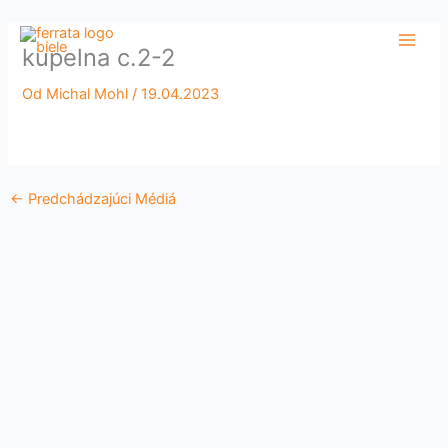
Preskočiť
Main
na
kupelna c.2-2
Men
obsah
Od
Michal Mohl
/
19.04.2023
←
Predchádzajúci Médiá