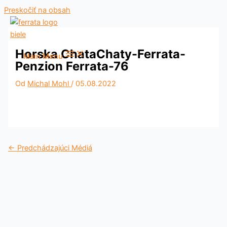
Preskočiť na obsah
Horska ChataChaty-Ferrata-
Main Menu
Penzion Ferrata-76
Od
Michal Mohl
/
05.08.2022
←
Predchádzajúci Médiá