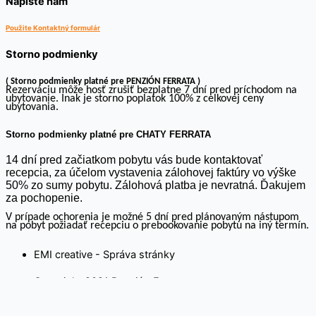
Napíšte nám
Použite Kontaktný formulár
Storno podmienky
( Storno podmienky platné pre PENZIÓN FERRATA )
Rezerváciu môže hosť zrušiť bezplatne 7 dní pred príchodom na
ubytovanie. Inak je storno poplatok 100% z celkovej ceny
ubytovania.
Storno podmienky platné pre CHATY FERRATA
14 dní pred začiatkom pobytu vás bude kontaktovať
recepcia, za účelom vystavenia zálohovej faktúry vo výške
50% zo sumy pobytu. Zálohová platba je nevratná. Ďakujem
za pochopenie.
V prípade ochorenia je možné 5 dní pred plánovaným nástupom
na pobyt požiadať recepciu o prebookovanie pobytu na iný termín.
EMI creative - Správa stránky
Copyright 2021 Penzión Ferrata
Na webovej stránke používame súbory cookies. Kliknutím na