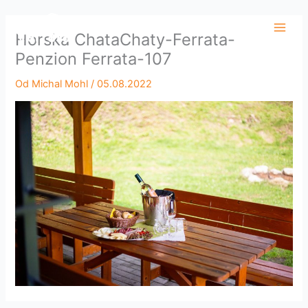
Preskočiť
Main
na
Horska ChataChaty-Ferrata-
Men
obsah
Penzion Ferrata-107
Od
Michal Mohl
/
05.08.2022