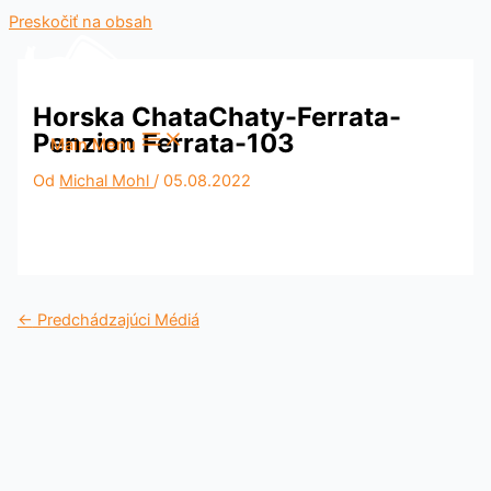
Preskočiť na obsah
Horska ChataChaty-Ferrata-
Penzion Ferrata-103
Main Menu
Od
Michal Mohl
/
05.08.2022
←
Predchádzajúci Médiá