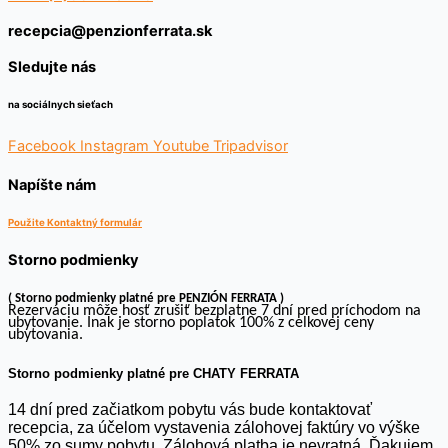
recepcia@penzionferrata.sk
Sledujte nás
na sociálnych sieťach
Facebook
Instagram
Youtube
Tripadvisor
Napíšte nám
Použite Kontaktný formulár
Storno podmienky
( Storno podmienky platné pre PENZIÓN FERRATA )
Rezerváciu môže hosť zrušiť bezplatne 7 dní pred príchodom na
ubytovanie. Inak je storno poplatok 100% z celkovej ceny
ubytovania.
Storno podmienky platné pre CHATY FERRATA
14 dní pred začiatkom pobytu vás bude kontaktovať
recepcia, za účelom vystavenia zálohovej faktúry vo výške
50% zo sumy pobytu. Zálohová platba je nevratná. Ďakujem