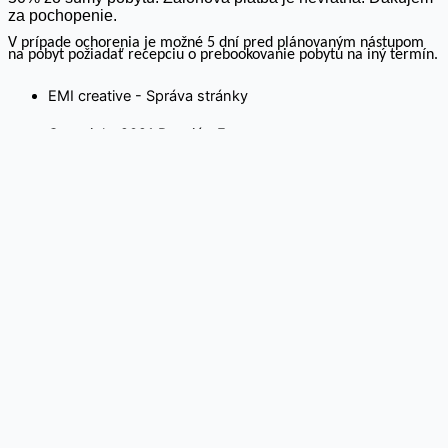
za pochopenie.
V prípade ochorenia je možné 5 dní pred plánovaným nástupom
na pobyt požiadať recepciu o prebookovanie pobytu na iný termín.
EMI creative - Správa stránky
Copyright 2021 Penzión Ferrata
Na webovej stránke používame súbory cookies. Kliknutím na
„Prijať všetko“ súhlasíte s použitím VŠETKÝCH súborov cookie.
Môžete však navštíviť „Nastavenia súborov cookie“ a
poskytnúť kontrolovaný súhlas.
Cookie nastavenia
Rozumiem
Close
Ochrana súkromia návštevníka stránky