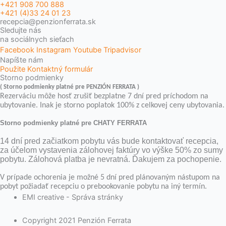
+421 908 700 888
+421 (4)33 24 01 23
recepcia@penzionferrata.sk
Sledujte nás
na sociálnych sieťach
Facebook
Instagram
Youtube
Tripadvisor
Napíšte nám
Použite Kontaktný formulár
Storno podmienky
( Storno podmienky platné pre PENZIÓN FERRATA )
Rezerváciu môže hosť zrušiť bezplatne 7 dní pred príchodom na
ubytovanie. Inak je storno poplatok 100% z celkovej ceny ubytovania.
Storno podmienky platné pre CHATY FERRATA
14 dní pred začiatkom pobytu vás bude kontaktovať recepcia,
za účelom vystavenia zálohovej faktúry vo výške 50% zo sumy
pobytu. Zálohová platba je nevratná. Ďakujem za pochopenie.
V prípade ochorenia je možné 5 dní pred plánovaným nástupom na
pobyt požiadať recepciu o prebookovanie pobytu na iný termín.
EMI creative - Správa stránky
Copyright 2021 Penzión Ferrata