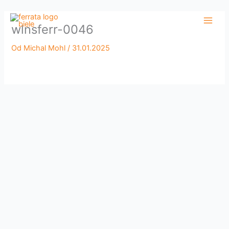
Preskočiť
Main
na
wlnsferr-0046
Men
obsah
Od
Michal Mohl
/
31.01.2025