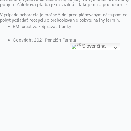
pobytu. Zálohová platba je nevratná. Ďakujem za pochopenie.
V prípade ochorenia je možné 5 dní pred plánovaným nástupom na
pobyt požiadať recepciu o prebookovanie pobytu na iný termín.
EMI creative - Správa stránky
Copyright 2021 Penzión Ferrata
Slovenčina
Na webovej stránke používame súbory cookies. Kliknutím na
„Prijať všetko“ súhlasíte s použitím VŠETKÝCH súborov cookie.
Môžete však navštíviť „Nastavenia súborov cookie“ a poskytnúť
kontrolovaný súhlas.
Cookie nastavenia
Rozumiem
Close
Ochrana súkromia návštevníka stránky
Táto webová stránka používa cookies, aby zlepšila váš zážitok pri
prechádzaní webovou stránkou. Z nich sú súbory cookie, ktoré sú