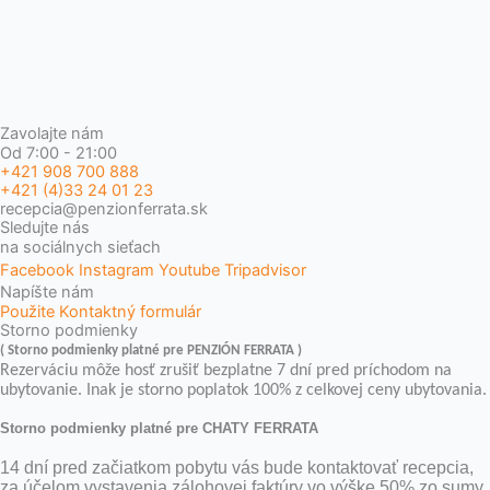
Zavolajte nám
Od 7:00 - 21:00
+421 908 700 888
+421 (4)33 24 01 23
recepcia@penzionferrata.sk
Sledujte nás
na sociálnych sieťach
Facebook
Instagram
Youtube
Tripadvisor
Napíšte nám
Použite Kontaktný formulár
Storno podmienky
( Storno podmienky platné pre PENZIÓN FERRATA )
Rezerváciu môže hosť zrušiť bezplatne 7 dní pred príchodom na
ubytovanie. Inak je storno poplatok 100% z celkovej ceny ubytovania.
Storno podmienky platné pre CHATY FERRATA
14 dní pred začiatkom pobytu vás bude kontaktovať recepcia,
za účelom vystavenia zálohovej faktúry vo výške 50% zo sumy