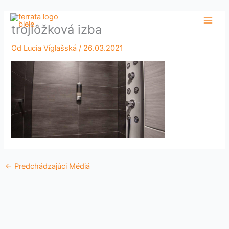
Preskočiť
Main
na
trojlôžková izba
Men
obsah
Od
Lucia Víglašská
/
26.03.2021
←
Predchádzajúci Médiá