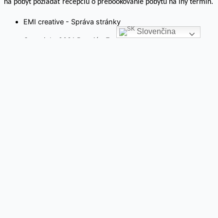
na pobyt požiadať recepciu o prebookovanie pobytu na iný termín.
EMI creative - Správa stránky
Slovenčina
Copyright 2021 Penzión Ferrata
Na webovej stránke používame súbory cookies. Kliknutím na
„Prijať všetko“ súhlasíte s použitím VŠETKÝCH súborov cookie.
Môžete však navštíviť „Nastavenia súborov cookie“ a
poskytnúť kontrolovaný súhlas.
Cookie nastavenia
Rozumiem
Close
Ochrana súkromia návštevníka stránky
Táto webová stránka používa cookies, aby zlepšila váš zážitok
pri prechádzaní webovou stránkou. Z nich sú súbory cookie,
ktoré sú podľa potreby kategorizované, uložené vo vašom