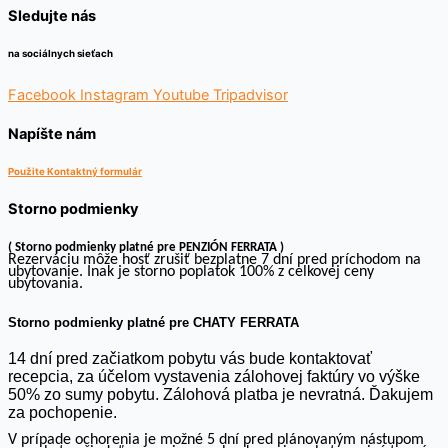
Sledujte nás
na sociálnych sieťach
Facebook
Instagram
Youtube
Tripadvisor
Napíšte nám
Použite Kontaktný formulár
Storno podmienky
( Storno podmienky platné pre PENZIÓN FERRATA )
Rezerváciu môže hosť zrušiť bezplatne 7 dní pred príchodom na
ubytovanie. Inak je storno poplatok 100% z celkovej ceny
ubytovania.
Storno podmienky platné pre CHATY FERRATA
14 dní pred začiatkom pobytu vás bude kontaktovať
recepcia, za účelom vystavenia zálohovej faktúry vo výške
50% zo sumy pobytu. Zálohová platba je nevratná. Ďakujem
za pochopenie.
V prípade ochorenia je možné 5 dní pred plánovaným nástupom