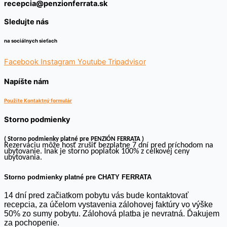
recepcia@penzionferrata.sk
Sledujte nás
na sociálnych sieťach
Facebook
Instagram
Youtube
Tripadvisor
Napíšte nám
Použite Kontaktný formulár
Storno podmienky
( Storno podmienky platné pre PENZIÓN FERRATA )
Rezerváciu môže hosť zrušiť bezplatne 7 dní pred príchodom na
ubytovanie. Inak je storno poplatok 100% z celkovej ceny
ubytovania.
Storno podmienky platné pre CHATY FERRATA
14 dní pred začiatkom pobytu vás bude kontaktovať
recepcia, za účelom vystavenia zálohovej faktúry vo výške
50% zo sumy pobytu. Zálohová platba je nevratná. Ďakujem
za pochopenie.