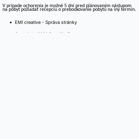
V prípade ochorenia je možné 5 dní pred plánovaným nástupom
na pobyt požiadať recepciu o prebookovanie pobytu na iný termín.
EMI creative - Správa stránky
Copyright 2021 Penzión Ferrata
Na webovej stránke používame súbory cookies. Kliknutím na
„Prijať všetko“ súhlasíte s použitím VŠETKÝCH súborov cookie.
Môžete však navštíviť „Nastavenia súborov cookie“ a
poskytnúť kontrolovaný súhlas.
Cookie nastavenia
Rozumiem
Close
Ochrana súkromia návštevníka stránky
Táto webová stránka používa cookies, aby zlepšila váš zážitok