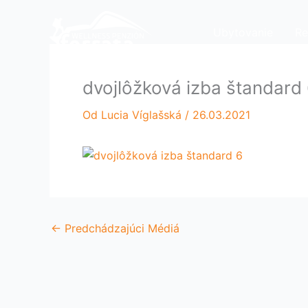
Preskočiť
na
Ubytovanie
Re
obsah
dvojlôžková izba štandard
Od
Lucia Víglašská
/
26.03.2021
←
Predchádzajúci Médiá