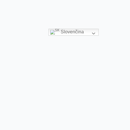
Slovenčina
ookie. Môžete však navštíviť „Nastavenia súborov cookie“
cookie, ktoré sú podľa potreby kategorizované, uložené vo
 cookie tretích strán, ktoré nám pomáhajú analyzovať a
Tiež máte možnosť tieto cookies odmietnuť. Odber