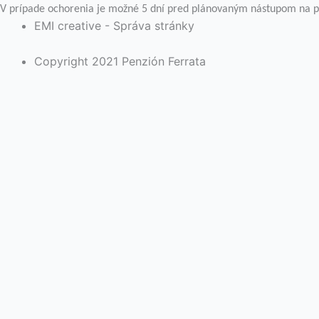
V prípade ochorenia je možné 5 dní pred plánovaným nástupom na po
EMI creative - Správa stránky
Copyright 2021 Penzión Ferrata
Na webovej stránke používame súbory cookies. Kliknutím n
a poskytnúť kontrolovaný súhlas.
Cookie nastavenia
Rozumiem
Close
Ochrana súkromia návštevníka stránky
Táto webová stránka používa cookies, aby zlepšila váš zá
vašom prehliadači, pretože sú nevyhnutné pre fungovanie 
porozumieť tomu, ako tento web používate. Tieto cookies 
niektorých z týchto súborov cookie však môže mať vplyv na
Nevyhnutné cookies