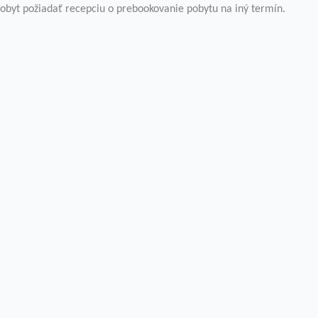
byt požiadať recepciu o prebookovanie pobytu na iný termín.
a „Prijať všetko“ súhlasíte s použitím VŠETKÝCH súborov c
žitok pri prechádzaní webovou stránkou. Z nich sú súbory 
základných funkcií webovej stránky. Používame tiež súbory
budú uložené vo vašom prehliadači iba s vašim súhlasom. 
 váš zážitok z prehliadania.