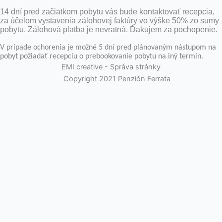
14 dní pred začiatkom pobytu vás bude kontaktovať recepcia,
za účelom vystavenia zálohovej faktúry vo výške 50% zo sumy
pobytu. Zálohová platba je nevratná. Ďakujem za pochopenie.
V prípade ochorenia je možné 5 dní pred plánovaným nástupom na
pobyt požiadať recepciu o prebookovanie pobytu na iný termín.
EMI creative - Správa stránky
Copyright 2021 Penzión Ferrata
Na webovej stránke používame súbory cookies. Kliknutím na
„Prijať všetko“ súhlasíte s použitím VŠETKÝCH súborov cookie.
Môžete však navštíviť „Nastavenia súborov cookie“ a poskytnúť
kontrolovaný súhlas.
Cookie nastavenia
Rozumiem
Close
Ochrana súkromia návštevníka stránky
Táto webová stránka používa cookies, aby zlepšila váš zážitok pri
prechádzaní webovou stránkou. Z nich sú súbory cookie, ktoré sú