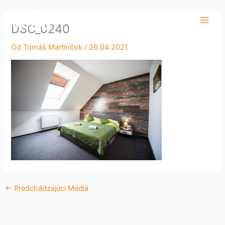
Preskočiť
Main
na
DSC_0240
Men
obsah
Od
Tomáš Martinčok
/
26.04.2021
←
Predchádzajúci Médiá