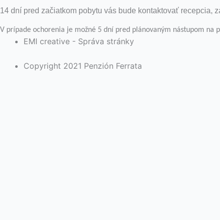
14 dní pred začiatkom pobytu vás bude kontaktovať recepcia, 
V prípade ochorenia je možné 5 dní pred plánovaným nástupom na po
EMI creative - Správa stránky
Copyright 2021 Penzión Ferrata
Na webovej stránke používame súbory cookies. Kliknutím n
a poskytnúť kontrolovaný súhlas.
Cookie nastavenia
Rozumiem
Close
Ochrana súkromia návštevníka stránky
Táto webová stránka používa cookies, aby zlepšila váš zá
vašom prehliadači, pretože sú nevyhnutné pre fungovanie 
porozumieť tomu, ako tento web používate. Tieto cookies 