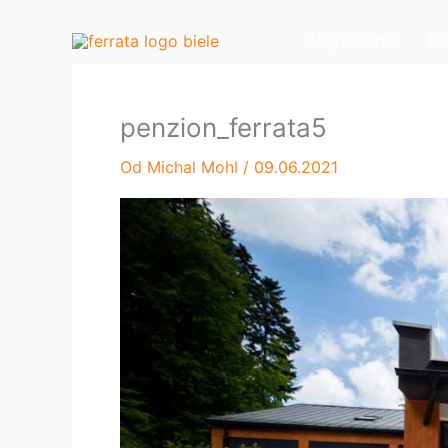
Preskočiť
na
Ubytovanie
Re
obsah
penzion_ferrata5
Od
Michal Mohl
/
09.06.2021