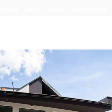
štaurácia
Aktivity
Wellness
Školenia a oslavy