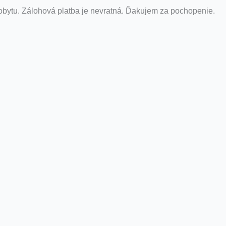
obytu. Zálohová platba je nevratná. Ďakujem za pochopenie.
ookie. Môžete však navštíviť „Nastavenia súborov cookie“
cookie, ktoré sú podľa potreby kategorizované, uložené vo
 cookie tretích strán, ktoré nám pomáhajú analyzovať a
Tiež máte možnosť tieto cookies odmietnuť. Odber