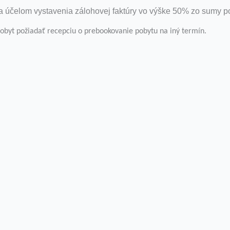
za účelom vystavenia zálohovej faktúry vo výške 50% zo sumy p
byt požiadať recepciu o prebookovanie pobytu na iný termín.
a „Prijať všetko“ súhlasíte s použitím VŠETKÝCH súborov c
žitok pri prechádzaní webovou stránkou. Z nich sú súbory 
základných funkcií webovej stránky. Používame tiež súbory
budú uložené vo vašom prehliadači iba s vašim súhlasom. 