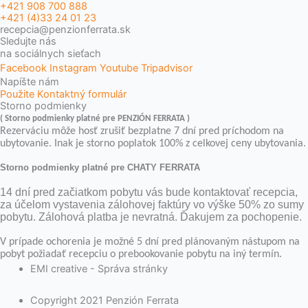
+421 908 700 888
+421 (4)33 24 01 23
recepcia@penzionferrata.sk
Sledujte nás
na sociálnych sieťach
Facebook
Instagram
Youtube
Tripadvisor
Napíšte nám
Použite Kontaktný formulár
Storno podmienky
( Storno podmienky platné pre PENZIÓN FERRATA )
Rezerváciu môže hosť zrušiť bezplatne 7 dní pred príchodom na
ubytovanie. Inak je storno poplatok 100% z celkovej ceny ubytovania.
Storno podmienky platné pre CHATY FERRATA
14 dní pred začiatkom pobytu vás bude kontaktovať recepcia,
za účelom vystavenia zálohovej faktúry vo výške 50% zo sumy
pobytu. Zálohová platba je nevratná. Ďakujem za pochopenie.
V prípade ochorenia je možné 5 dní pred plánovaným nástupom na
pobyt požiadať recepciu o prebookovanie pobytu na iný termín.
EMI creative - Správa stránky
Copyright 2021 Penzión Ferrata