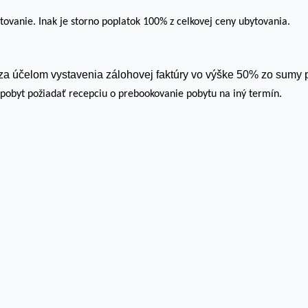
ovanie. Inak je storno poplatok 100% z celkovej ceny ubytovania.
 za účelom vystavenia zálohovej faktúry vo výške 50% zo sumy 
obyt požiadať recepciu o prebookovanie pobytu na iný termín.
na „Prijať všetko“ súhlasíte s použitím VŠETKÝCH súborov