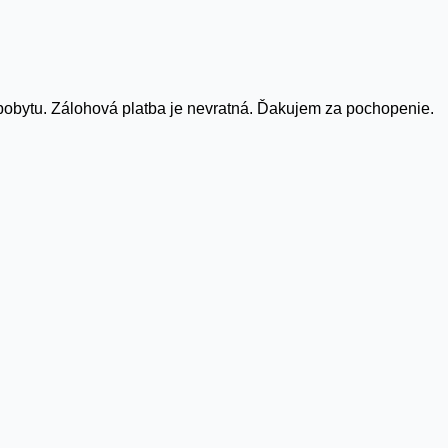
pobytu. Zálohová platba je nevratná. Ďakujem za pochopenie.
 cookie. Môžete však navštíviť „Nastavenia súborov