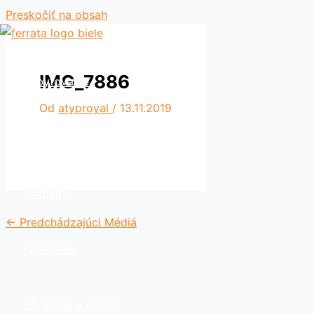
Preskočiť na obsah
IMG_7886
Ubytovanie
Od
atyproyal
/
13.11.2019
Reštaurácia
Aktivity
←
Predchádzajúci Médiá
Wellness
Školenia a oslavy