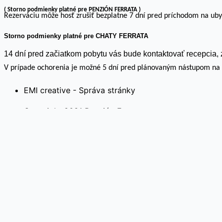
( Storno podmienky platné pre PENZIÓN FERRATA )
Rezerváciu môže hosť zrušiť bezplatne 7 dní pred príchodom na ubyt
Storno podmienky platné pre CHATY FERRATA
14 dní pred začiatkom pobytu vás bude kontaktovať recepcia,
V prípade ochorenia je možné 5 dní pred plánovaným nástupom na p
EMI creative - Správa stránky
Copyright 2021 Penzión Ferrata
Na webovej stránke používame súbory cookies. Kliknutím 
cookie“ a poskytnúť kontrolovaný súhlas.
Cookie nastavenia
Rozumiem
Close