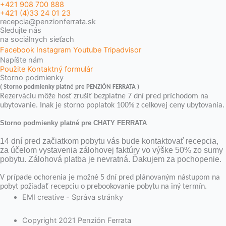
+421 908 700 888
+421 (4)33 24 01 23
recepcia@penzionferrata.sk
Sledujte nás
na sociálnych sieťach
Facebook
Instagram
Youtube
Tripadvisor
Napíšte nám
Použite Kontaktný formulár
Storno podmienky
( Storno podmienky platné pre PENZIÓN FERRATA )
Rezerváciu môže hosť zrušiť bezplatne 7 dní pred príchodom na
ubytovanie. Inak je storno poplatok 100% z celkovej ceny ubytovania.
Storno podmienky platné pre CHATY FERRATA
14 dní pred začiatkom pobytu vás bude kontaktovať recepcia,
za účelom vystavenia zálohovej faktúry vo výške 50% zo sumy
pobytu. Zálohová platba je nevratná. Ďakujem za pochopenie.
V prípade ochorenia je možné 5 dní pred plánovaným nástupom na
pobyt požiadať recepciu o prebookovanie pobytu na iný termín.
EMI creative - Správa stránky
Copyright 2021 Penzión Ferrata