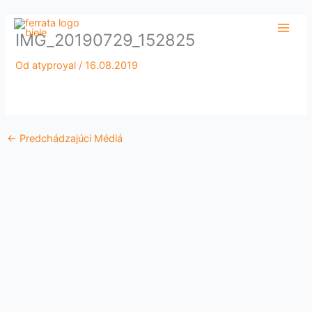
Preskočiť
Main
na
IMG_20190729_152825
Men
obsah
Od
atyproyal
/
16.08.2019
←
Predchádzajúci Médiá