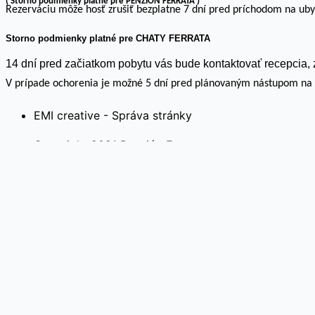
( Storno podmienky platné pre PENZIÓN FERRATA )
Rezerváciu môže hosť zrušiť bezplatne 7 dní pred príchodom na ubyt
Storno podmienky platné pre CHATY FERRATA
14 dní pred začiatkom pobytu vás bude kontaktovať recepcia,
V prípade ochorenia je možné 5 dní pred plánovaným nástupom na p
EMI creative - Správa stránky
Copyright 2021 Penzión Ferrata
Na webovej stránke používame súbory cookies. Kliknutím 
cookie“ a poskytnúť kontrolovaný súhlas.
Cookie nastavenia
Rozumiem
Close
Ochrana súkromia návštevníka stránky