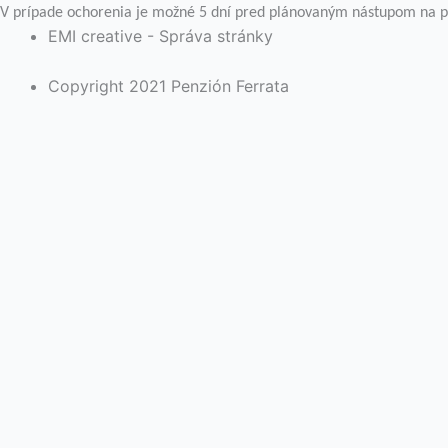
V prípade ochorenia je možné 5 dní pred plánovaným nástupom na po
EMI creative - Správa stránky
Copyright 2021 Penzión Ferrata
Na webovej stránke používame súbory cookies. Kliknutím n
a poskytnúť kontrolovaný súhlas.
Cookie nastavenia
Rozumiem
Close
Ochrana súkromia návštevníka stránky
Táto webová stránka používa cookies, aby zlepšila váš zá
vašom prehliadači, pretože sú nevyhnutné pre fungovanie 
porozumieť tomu, ako tento web používate. Tieto cookies 
niektorých z týchto súborov cookie však môže mať vplyv na
Nevyhnutné cookies