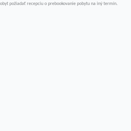
byt požiadať recepciu o prebookovanie pobytu na iný termín.
a „Prijať všetko“ súhlasíte s použitím VŠETKÝCH súborov c
žitok pri prechádzaní webovou stránkou. Z nich sú súbory 
základných funkcií webovej stránky. Používame tiež súbory
budú uložené vo vašom prehliadači iba s vašim súhlasom. 
 váš zážitok z prehliadania.