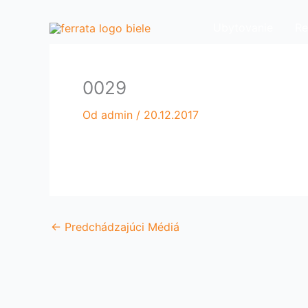
Preskočiť
na
Ubytovanie
Re
obsah
0029
Od
admin
/
20.12.2017
←
Predchádzajúci Médiá