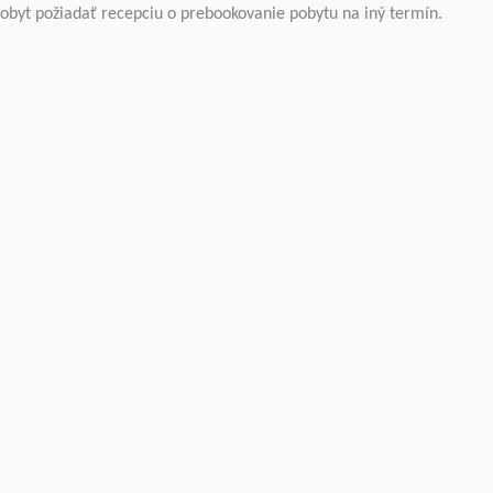
byt požiadať recepciu o prebookovanie pobytu na iný termín.
a „Prijať všetko“ súhlasíte s použitím VŠETKÝCH súborov c
žitok pri prechádzaní webovou stránkou. Z nich sú súbory 
základných funkcií webovej stránky. Používame tiež súbory
budú uložené vo vašom prehliadači iba s vašim súhlasom. 
 váš zážitok z prehliadania.