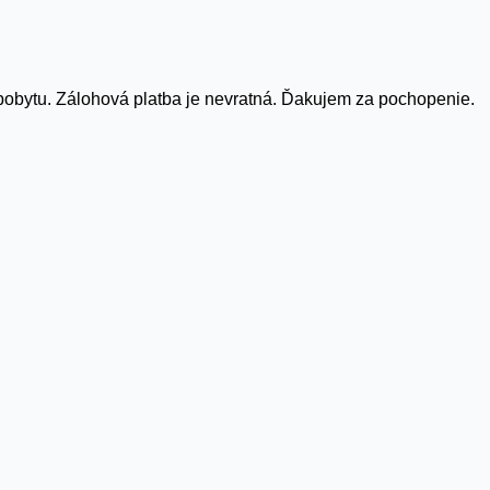
pobytu. Zálohová platba je nevratná. Ďakujem za pochopenie.
 cookie. Môžete však navštíviť „Nastavenia súborov