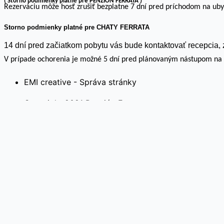
( Storno podmienky platné pre PENZIÓN FERRATA )
Rezerváciu môže hosť zrušiť bezplatne 7 dní pred príchodom na ubyt
Storno podmienky platné pre CHATY FERRATA
14 dní pred začiatkom pobytu vás bude kontaktovať recepcia,
V prípade ochorenia je možné 5 dní pred plánovaným nástupom na p
EMI creative - Správa stránky
Copyright 2021 Penzión Ferrata
Na webovej stránke používame súbory cookies. Kliknutím 
cookie“ a poskytnúť kontrolovaný súhlas.
Cookie nastavenia
Rozumiem
Close
Ochrana súkromia návštevníka stránky