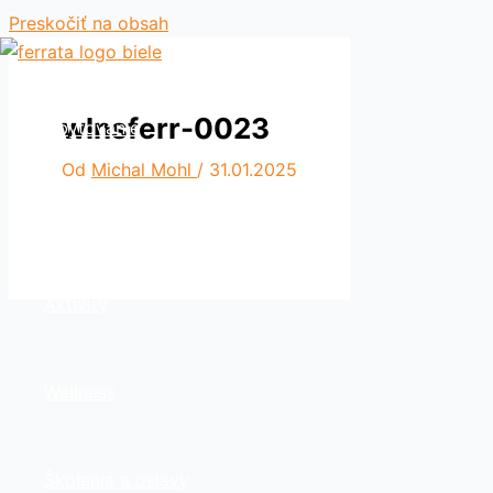
Preskočiť na obsah
wlnsferr-0023
Ubytovanie
Od
Michal Mohl
/
31.01.2025
Reštaurácia
Aktivity
Wellness
Školenia a oslavy