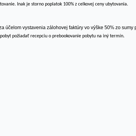
ovanie. Inak je storno poplatok 100% z celkovej ceny ubytovania.
 za účelom vystavenia zálohovej faktúry vo výške 50% zo sumy 
obyt požiadať recepciu o prebookovanie pobytu na iný termín.
na „Prijať všetko“ súhlasíte s použitím VŠETKÝCH súborov